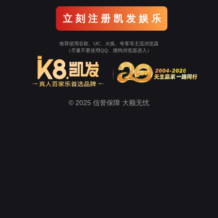
立 刻 注 册 凯 发 娱 乐
推荐使用谷歌、UC、火狐、夸客等主流浏览器
（尽量不要使用QQ、搜狗浏览器进入）
© 2025 信誉保障 大额无忧