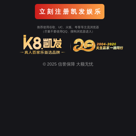
立 刻 注 册 凯 发 娱 乐
推荐使用谷歌、UC、火狐、夸客等主流浏览器
（尽量不要使用QQ、搜狗浏览器进入）
© 2025 信誉保障 大额无忧