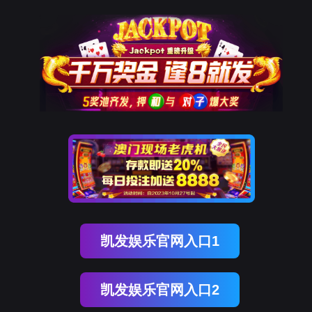
凯发娱乐官网入口1
凯发娱乐官网入口2