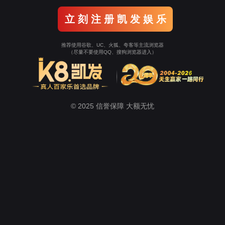
立 刻 注 册 凯 发 娱 乐
推荐使用谷歌、UC、火狐、夸客等主流浏览器
（尽量不要使用QQ、搜狗浏览器进入）
© 2025 信誉保障 大额无忧