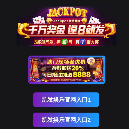
凯发娱乐官网入口1
凯发娱乐官网入口2