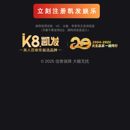
立 刻 注 册 凯 发 娱 乐
推荐使用谷歌、UC、火狐、夸客等主流浏览器
（尽量不要使用QQ、搜狗浏览器进入）
© 2025 信誉保障 大额无忧